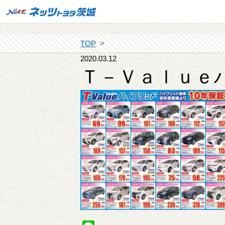
TOP
2020.03.12
Ｔ－Ｖａｌｕｅ