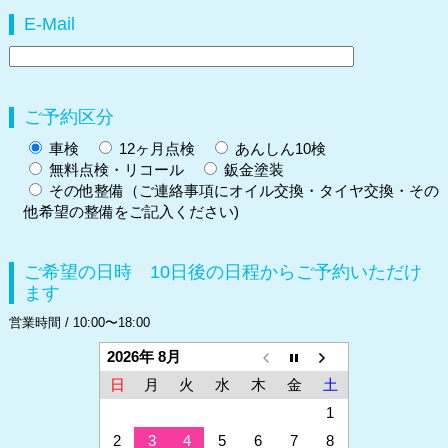
E-Mail
ご予約区分
車検
12ヶ月点検
あんしん10検
無料点検・リコール
鈑金塗装
その他整備（ご連絡事項にオイル交換・タイヤ交換・その
他希望の整備をご記入ください)
ご希望の日時 10日後の日程からご予約いただけ
ます
営業時間 / 10:00〜18:00
2026年 8月
日
月
火
水
木
金
土
1
2
3
4
5
6
7
8