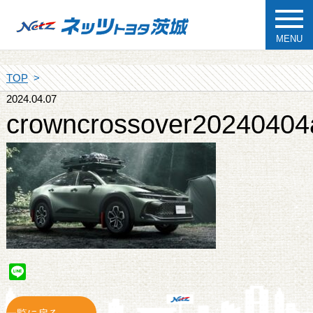
MENU
TOP
2024.04.07
crowncrossover20240404
Line