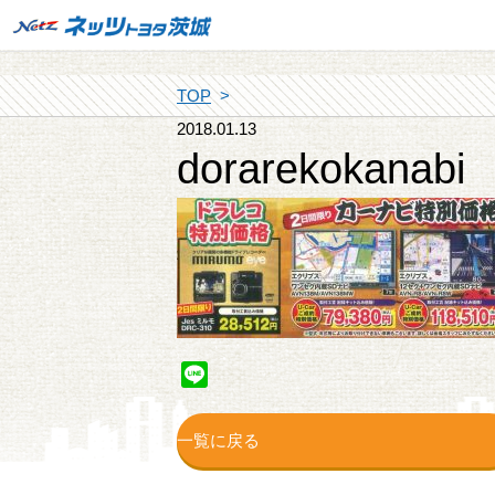
TOP
2018.01.13
dorarekokanabi
Line
一覧に戻る