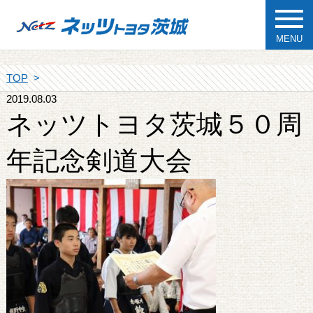
MENU
TOP
2019.08.03
ネッツトヨタ茨城５０周
年記念剣道大会