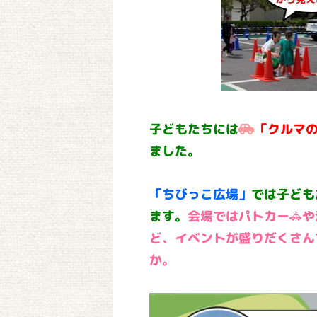
子どもたちには
「クルマ
ました。
「ちびっこ広場」
では子ども
ます。
会場ではパトカー🚓
ど、イベントが盛りだくさん
か。