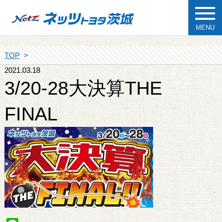
MENU
TOP
2021.03.18
3/20-28大決算THE
FINAL