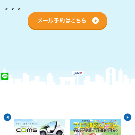
–>
–>
–>
Line