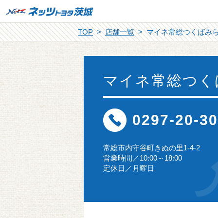
TOP
店舗一覧
マイネ常総つくばみ
マイネ常総つく
0297-20-3
常総市内守谷町きぬの里1-4-2
営業時間／10:00～18:00
定休日／月曜日