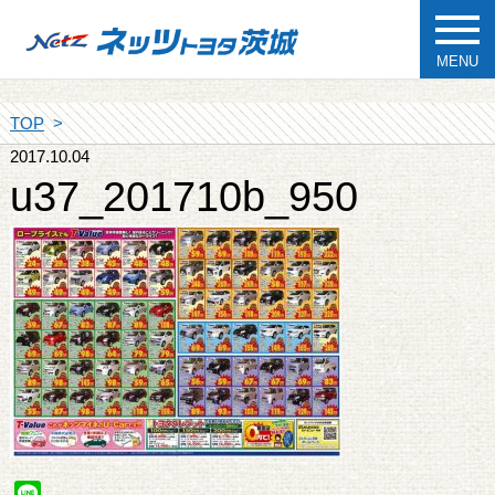
MENU
TOP
2017.10.04
u37_201710b_950
Line