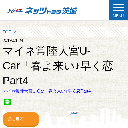
MENU
TOP
2019.01.24
マイネ常陸大宮U-
Car「春よ来い♪早く恋
Part4」
マイネ常陸大宮U-Car「春よ来い♪早く恋Part4」
Line
一覧に戻る