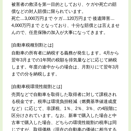
被害者の救済を第一目的としており、ケガや死亡の賠
償などの対人賠償に限られています。
死亡…3,000万円まで ケガ…120万円まで 後遺障害…
4,000万円まで となっており、十分な賠償とは言えませ
んので、任意保険の加入が大事になってきます。
[自動車税種別割とは]
自動車の所有者に納税する義務が発生します。4月から
翌年3月までの1年間の税額を排気量などに応じて納税
します。年度の途中からの場合は、月割りにて翌年3月
までの分を納税します。
[自動車税環境性能割とは]
売買などで自動車を取得した取得者に対して課税され
る税金です。税率は環境負担軽減（燃費基準値達成度
など）に応じて、非課税、1％、2％、3％、の4段階に
区分けされています。なお、新車で購入した場合と中
古車で購入した場合、どちらの環境性能割の税率は同
じですが、取得価格（現在の自動車の価値に相当する