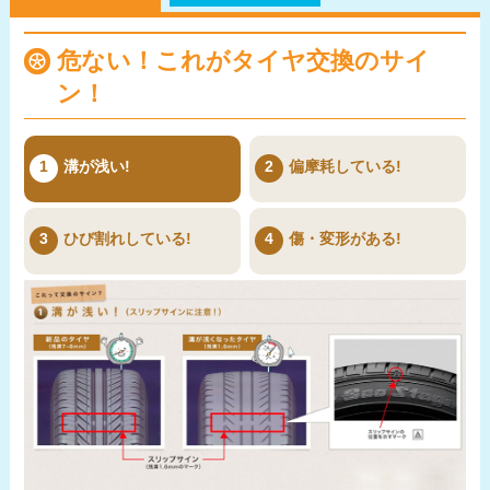
危ない！これがタイヤ交換のサイ
ン！
1
溝が浅い!
2
偏摩耗している!
3
ひび割れしている!
4
傷・変形がある!