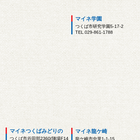
マイネ学園
つくば市研究学園5-17-2
TEL.029-861-1788
マイネつくばみどりの
マイネ龍ケ崎
つくば市谷田部2360(陣場F14
龍ケ崎市中里1-1-15