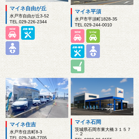
マイネ自由が丘
マイネ平須
水戸市自由が丘3-52
水戸市平須町1828-35
TEL.029-226-2344
TEL.029-244-0010
マイネ石岡
マイネ住吉
茨城県石岡市東大橋３１５７
水戸市住吉町8-3
－２
TEL.029-248-7705